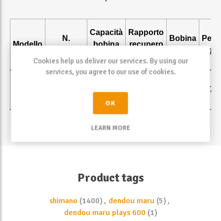
Capacità
Rapporto
N.
Bobina
Peso
Modello
bobina
recupero
cuscinetti
extra
(gr)
(PE-m)
(cm)
Cookies help us deliver our services. By using our
services, you agree to our use of cookies.
Plays
5
3 - 200
5,5:1 (59)
no
475
600
OK
LEARN MORE
Product tags
shimano
(1400)
,
dendou maru
(5)
,
dendou maru plays 600
(1)