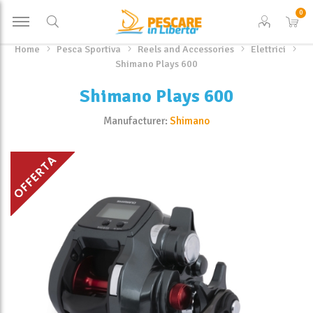
0
Home
Pesca Sportiva
Reels and Accessories
Elettrici
Shimano Plays 600
Shimano Plays 600
Manufacturer:
Shimano