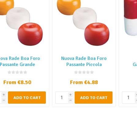
ova Rade Boa Foro
Nuova Rade Boa Foro
Passante Grande
Passante Piccola
G
dema
From €8.50
From €4.88
i
i
ADD TO CART
ADD TO CART
h
h