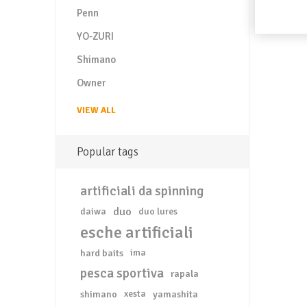
Penn
YO-ZURI
Shimano
Owner
VIEW ALL
Popular tags
artificiali da spinning
duo
daiwa
duo lures
esche artificiali
hard baits
ima
pesca sportiva
rapala
shimano
xesta
yamashita