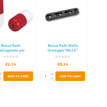
Nuova Rade
Nuova Rade Molla
alleggiante per
Ormeggio"MILLA"
rcazione Olivetta
€2.74
€8.24
i
i
ADD TO CART
ADD TO CART
h
h