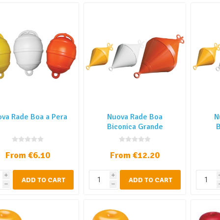
va Rade Boa a Pera
Nuova Rade Boa
N
Biconica Grande
B
From €6.10
From €12.20
i
i
ADD TO CART
ADD TO CART
h
h