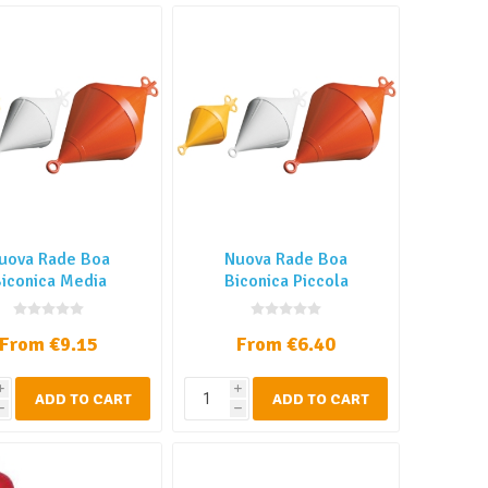
uova Rade Boa
Nuova Rade Boa
iconica Media
Biconica Piccola
From €9.15
From €6.40
i
i
ADD TO CART
ADD TO CART
h
h