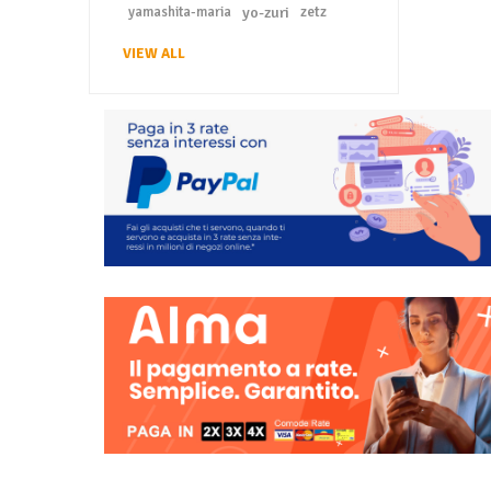
yo-zuri
zetz
yamashita-maria
VIEW ALL