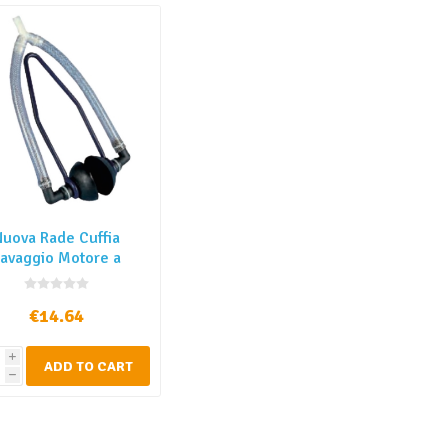
Nuova Rade Cuffia
avaggio Motore a
ppia Alimentazione
€14.64
i
ADD TO CART
h