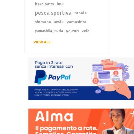
hard baits
ima
pesca sportiva
rapala
shimano
xesta
yamashita
yo-zuri
zetz
yamashita-maria
VIEW ALL