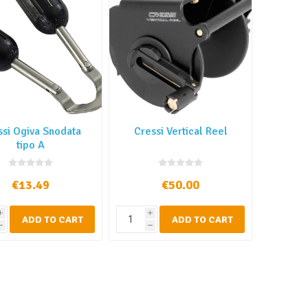
ssi Ogiva Snodata
Cressi Vertical Reel
tipo A
€13.49
€50.00
i
i
ADD TO CART
ADD TO CART
h
h