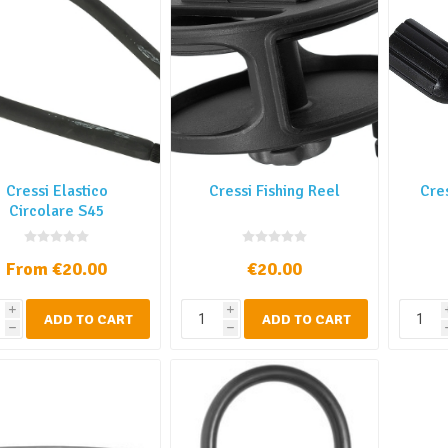
Cressi Elastico
Cressi Fishing Reel
Cre
Circolare S45
From €20.00
€20.00
i
i
ADD TO CART
ADD TO CART
h
h