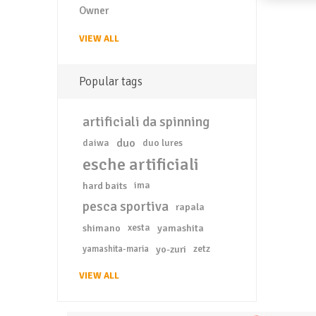
Owner
VIEW ALL
Popular tags
artificiali da spinning
duo
daiwa
duo lures
esche artificiali
hard baits
ima
pesca sportiva
rapala
shimano
xesta
yamashita
yo-zuri
zetz
yamashita-maria
VIEW ALL