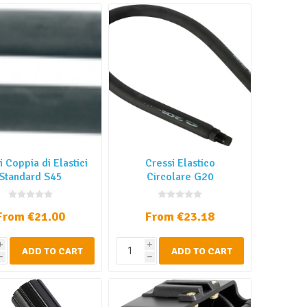
i Coppia di Elastici
Cressi Elastico
Standard S45
Circolare G20
From €21.00
From €23.18
i
i
ADD TO CART
ADD TO CART
h
h