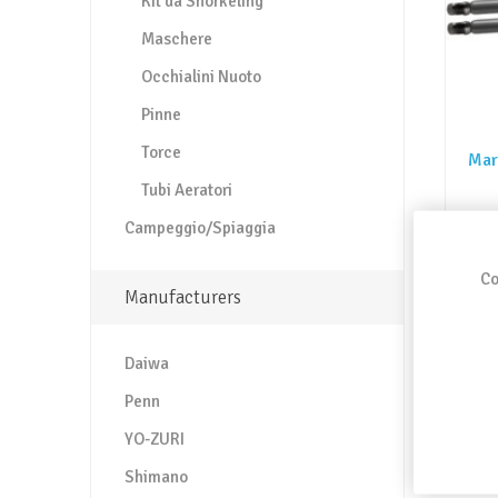
Kit da Snorkeling
Maschere
Occhialini Nuoto
Pinne
Torce
Mar
Tubi Aeratori
Campeggio/Spiaggia
Co
Manufacturers
Daiwa
Penn
YO-ZURI
Shimano