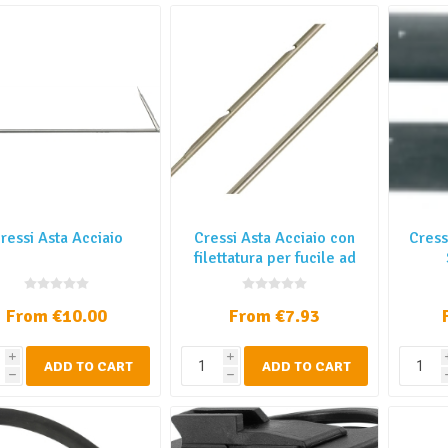
ressi Asta Acciaio
Cressi Asta Acciaio con
Cress
filettatura per fucile ad
elastico
From €10.00
From €7.93
i
i
ADD TO CART
ADD TO CART
h
h