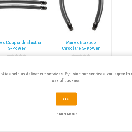
es Coppia di Elastici
Mares Elastico
S-Power
Circolare S-Power
From €19.15
From €15.62
okies help us deliver our services. By using our services, you agree to 
i
i
use of cookies.
ADD TO CART
ADD TO CART
h
h
OK
1
2
LEARN MORE