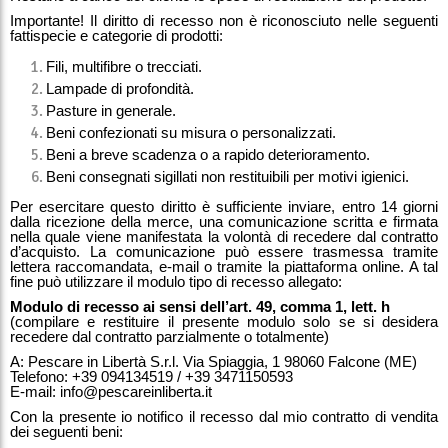
Importante! Il diritto di recesso non è riconosciuto nelle seguenti
fattispecie e categorie di prodotti:
Fili, multifibre o trecciati.
Lampade di profondità.
Pasture in generale.
Beni confezionati su misura o personalizzati.
Beni a breve scadenza o a rapido deterioramento.
Beni consegnati sigillati non restituibili per motivi igienici.
Per esercitare questo diritto è sufficiente inviare, entro 14 giorni
dalla ricezione della merce, una comunicazione scritta e firmata
nella quale viene manifestata la volontà di recedere dal contratto
d’acquisto. La comunicazione può essere trasmessa tramite
lettera raccomandata, e-mail o tramite la piattaforma online. A tal
fine può utilizzare il modulo tipo di recesso allegato:
Modulo di recesso ai sensi dell’art. 49, comma 1, lett. h
(compilare e restituire il presente modulo solo se si desidera
recedere dal contratto parzialmente o totalmente)
A: Pescare in Libertà S.r.l. Via Spiaggia, 1 98060 Falcone (ME)
Telefono: +39 094134519 / +39 3471150593
E-mail: info@pescareinliberta.it
Con la presente io notifico il recesso dal mio contratto di vendita
dei seguenti beni: