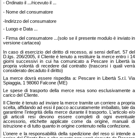
- Ordinato il .../ricevuto il ...
- Nome del consumatore
-Indirizzo del consumatore
- Luogo e Data ...
- Firma del consumatore ...(solo se il presente modulo è inviato in
versione cartacea)
In caso di esercizio del diritto di recesso, ai sensi dell'art. 57 del
D.lgs. 206/2005, il Cliente è tenuto a restituire la merce entro i 14
giorni successivi in cui ha comunicato a Pescare in Libertà la
propria volontà di recedere dal contratto (trascorsi i quali verrà
considerato decaduto il diritto)
La merce dovrà essere rispedita a: Pescare in Libertà S.r.l. Via
Spiaggia, 1 98060 Falcone (ME)
Le spese di trasporto della merce resa sono esclusivamente a
carico del Cliente.
Il Cliente è tenuto ad inviare la merce tramite un corriere a propria
scelta, affidando ad essi il pacco accuratamente imballato, tale da
garantirne l'integrità della merce durante il trasporto. L'articolo e/o
gli articoli resi devono essere completi di ogni eventuale
accessorio, etichette applicate come da origine, manuali di
istruzione e di tutto quanto in origine contenuto nella confezione.
L’onere e la responsabilità della spedizione del reso si intende a