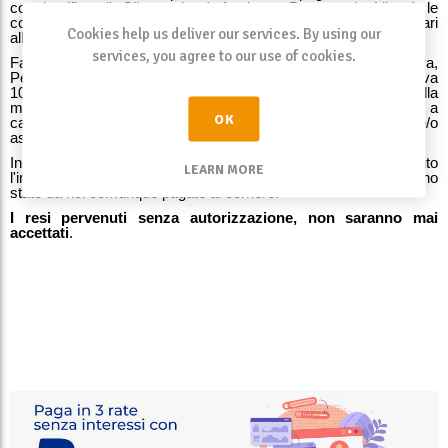
con bonifico, il Cliente dovrà fornire a Pescare in Libertà le
coordinate bancarie: IBAN, SWIFT e BIC necessari
Cookies help us deliver our services. By using our
all'esecuzione del rimborso.
services, you agree to our use of cookies.
Fatta salva la facoltà di verificare il rispetto di quanto sopra,
Pescare in Libertà dopo il ricevimento della merce resa si riserva
10 giorni lavorativi per l’accredito della somma o l’invio della
merce sostitutiva. In caso di sostituzione della merce, sono a
OK
carico del cliente le eventuali spese di trasporto e/o
assicurazione.
In caso di aver usufruito del trasporto gratuito verrà trattenuto
LEARN MORE
l'importo delle spese di trasporto pari a €9,90, in quanto sono
state da noi comunque pagate al corriere.
I resi pervenuti senza autorizzazione, non saranno mai
accettat
i
.