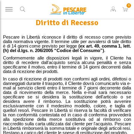
0
Diritto di Recesso
Pescare in Libertà riconosce il diritto di recesso come previsto
dalla normativa vigente. Il termine utile per avvalersi di tale diritto
è di 14 giorni come previsto per legge
(ex art. 49, comma 1, lett.
(h) del d.lgs. n. 206/2005 “Codice del Consumo”)
.
Conformemente alle disposizioni legali in vigore, il Cliente ha
diritto di recedere dall'acquisto senza alcuna penalità e senza
specificarne il motivo, entro il termine di 14 giorni decorrenti dalla
data di ricezione dei prodotti.
In caso di ricezione di prodotti non conformi agli ordini, difettosi o
danneggiati durante il trasporto, il Cliente dovrà comunicarlo via e-
mail al servizio clienti entro il termine di 7 giorni decorrente dalla
data di ricevimento della merce. Nella e-mail sarà necessario
specificare se si desidera la sostituzione dell'articolo o se
desidera avere il rimborso. La sostituzione potrà avvenire
esclusivamente con il medesimo modello, colore, e taglia di
quello/i reso/i. Pescare in Libertà si riserva la facoltà di verificare
la non conformità contestata ed in caso di conferma provvederà
alla spedizione della merce sostitutiva od al rimborso con
riaccredito sulla carta utilizzata dal cliente per l'acquisto. Pescare
in Libertà rimborserà la somma totale e originale degli articoli resi.
Restano a carico del cliente le spese di restituzione del prodotto.