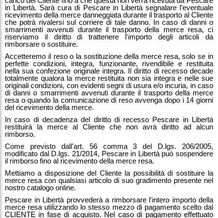
carico del Cliente fino a che questa non verrà ricevuta da Pescare
in Libertà. Sarà cura di Pescare in Libertà segnalare l’eventuale
ricevimento della merce danneggiata durante il trasporto al Cliente
che potrà rivalersi sul corriere di tale danno. In caso di danni o
smarrimenti avvenuti durante il trasporto della merce resa, ci
riserviamo il diritto di trattenere l'importo degli articoli da
rimborsare o sostituire.
Accetteremo il reso o la sostituzione della merce resa, solo se in
perfette condizioni, integra, funzionante, rivendibile e restituita
nella sua confezione originale integra. Il diritto di recesso decade
totalmente qualora la merce restituita non sia integra e nelle sue
originali condizioni, con evidenti segni di usura e/o incuria, in caso
di danni o smarrimenti avvenuti durante il trasporto della merce
resa o quando la comunicazione di reso avvenga dopo i 14 giorni
del ricevimento della merce.
In caso di decadenza del diritto di recesso Pescare in Libertà
restituirà la merce al Cliente che non avrà diritto ad alcun
rimborso.
Come previsto dall'art. 56 comma 3 del D.lgs. 206/2005,
modificato dal D.lgs. 21/2014, Pescare in Libertà può sospendere
il rimborso fino al ricevimento della merce resa.
Mettiamo a disposizione del Cliente la possibilità di sostituire la
merce resa con qualsiasi articolo di suo gradimento presente nel
nostro catalogo online.
Pescare in Libertà provvederà a rimborsare l'intero importo della
merce resa utilizzando lo stesso mezzo di pagamento scelto dal
CLIENTE in fase di acquisto. Nel caso di pagamento effettuato