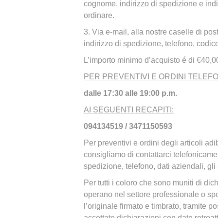
cognome, indirizzo di spedizione e indiri
ordinare.
3. Via e-mail, alla nostre caselle di pos
indirizzo di spedizione, telefono, codice 
L’importo minimo d’acquisto é di €40,0
PER PREVENTIVI E ORDINI TELEFO
dalle 17:30 alle 19:00 p.m.
AI SEGUENTI RECAPITI:
094134519 / 3471150593
Per preventivi e ordini degli articoli ad
consigliamo di contattarci telefonicam
spedizione, telefono, dati aziendali, gli 
Per tutti i coloro che sono muniti di d
operano nel settore professionale o spo
l’originale firmato e timbrato, tramite
accettate dichiarazioni con date retroatt