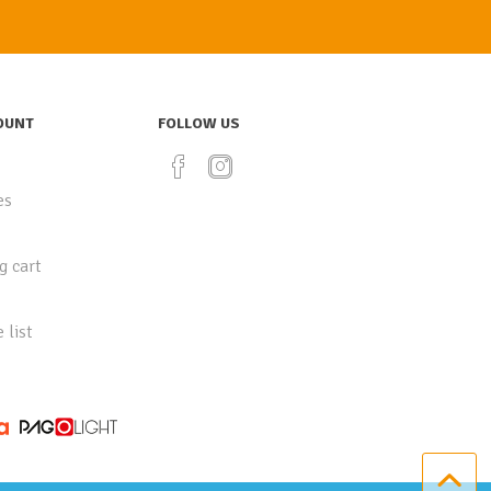
OUNT
FOLLOW US
es
g cart
 list