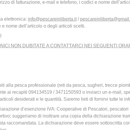
zzo di fatturazione, e-mail e telefono, i codici e nome dell’artic
ta elettronica:
info@pescareinliberta.it
/
pescareinliberta@gmail
e nome dell’articolo o degli articoli scelti.
0
NICI NON DUBITATE A CONTATTARCI NEI SEGUENTI ORAR
ibiti alla pesca professionale (reti da pesca, sugheri, trecce piomb
ente ai recapiti 094134519 / 3471150593 o inviarci un e-mail, sp
articoli desiderati e le quantità. Saremo lieti di fornirvi tutte le 
ichiarazione d’esenzione IVA: Cooperative di Pescatori, pescator
rtivo; suggeriamo di inoltrare una copia della dichiarazione tram
 posta raccomandata. La dichiarazione deve essere sottoscritta co
ive.