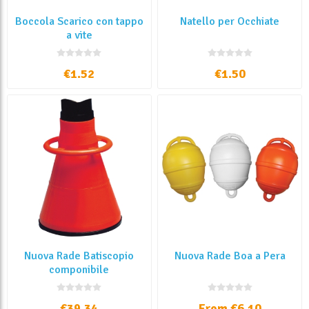
Boccola Scarico con tappo
Natello per Occhiate
a vite
€1.52
€1.50
Nuova Rade Batiscopio
Nuova Rade Boa a Pera
componibile
€39.34
From €6.10