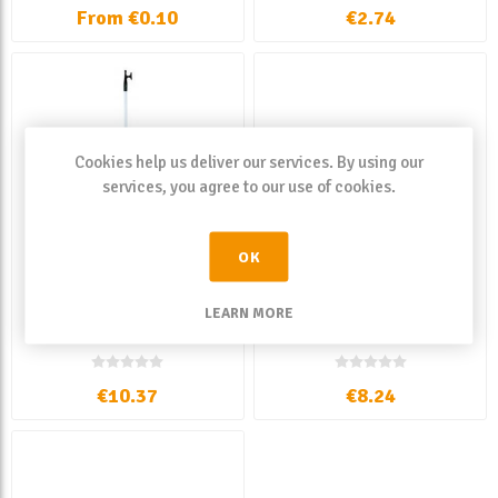
From €0.10
€2.74
Cookies help us deliver our services. By using our
services, you agree to our use of cookies.
OK
Nuova Rade Mezzo
Nuova Rade Molla
LEARN MORE
Marinaio Telescopico
Ormeggio"MILLA"
Piccolo
€10.37
€8.24