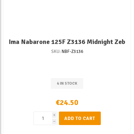
Ima Nabarone 125F Z3136 Midnight Zeb
SKU:
NBF-Z3136
4 IN STOCK
€24.50
i
ADD TO CART
h