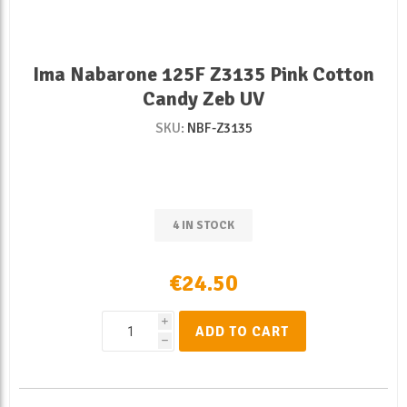
Ima Nabarone 125F Z3135 Pink Cotton
Candy Zeb UV
SKU:
NBF-Z3135
4 IN STOCK
€24.50
i
ADD TO CART
h