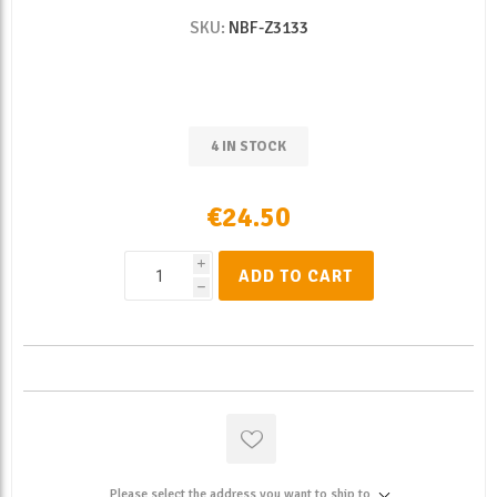
SKU:
NBF-Z3133
4 IN STOCK
€24.50
i
ADD TO CART
h
Please select the address you want to ship to