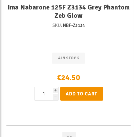
Ima Nabarone 125F Z3134 Grey Phantom
Zeb Glow
SKU:
NBF-Z3134
4 IN STOCK
€24.50
i
ADD TO CART
h