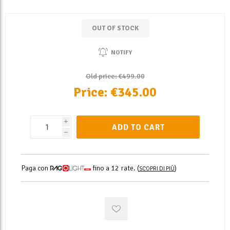
OUT OF STOCK
NOTIFY
Old price:
€499.00
Price:
€345.00
i
ADD TO CART
h
Paga con
fino a 12 rate.
(
)
SCOPRI DI PIÙ