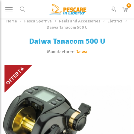
0
Home
Pesca Sportiva
Reels and Accessories
Elettrici
Daiwa Tanacom 500 U
Daiwa Tanacom 500 U
Manufacturer:
Daiwa