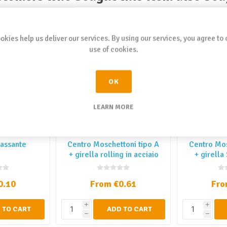
okies help us deliver our services. By using our services, you agree to 
use of cookies.
OK
LEARN MORE
passante
Centro Moschettoni tipo A
Centro Mos
+ girella rolling in acciaio
+ girella
0.10
From €0.61
Fro
i
i
 TO CART
ADD TO CART
h
h