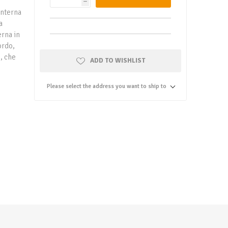
h
interna
a
erna in
ordo,
, che
ADD TO WISHLIST
Please select the address you want to ship to