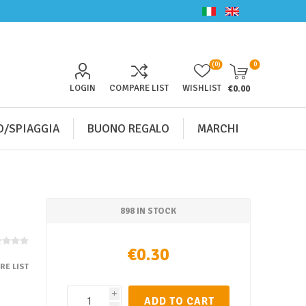
(0)
0
LOGIN
COMPARE LIST
WISHLIST
€0.00
/SPIAGGIA
BUONO REGALO
MARCHI
m
898 IN STOCK
€0.30
RE LIST
i
ADD TO CART