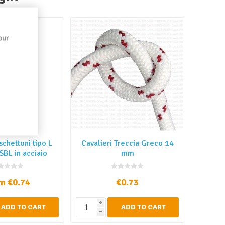
our
chettoni tipo L
Cavalieri Treccia Greco 14
 SBL in acciaio
mm
inox
m €0.74
€0.73
i
ADD TO CART
ADD TO CART
h