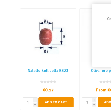
Co
Natello Botticella BE23
Oliva foro 
€0.17
From €
i
i
ADD TO CART
ADD
h
h