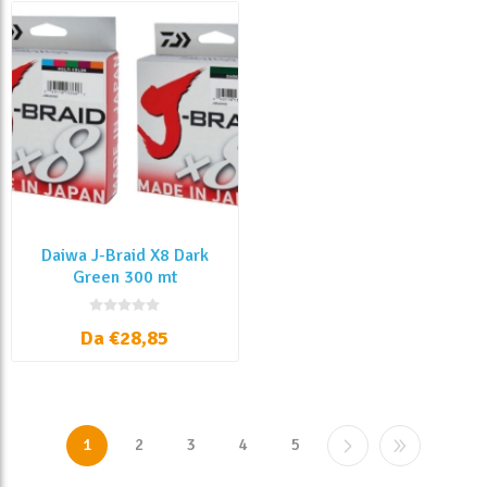
Daiwa J-Braid X8 Dark
Green 300 mt
Da €28,85
1
2
3
4
5