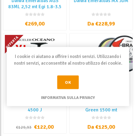
Daiwa Emeraldas AGS
Daiwa Emeraldas MX JDM
83ML 2,52 mt Egi 1.8-3.5
€269,00
Da €228,99
I cookie ci aiutano a offrire i nostri servizi. Utilizzando i
nostri servizi, acconsentite al nostro utilizzo dei cookie.
OK
INFORMATIVA SULLA PRIVACY
Daiwa Exceler Oceano
Daiwa J-Braid X8 Dark
4500 J
Green 1500 mt
€122,00
Da €125,00
€129,93