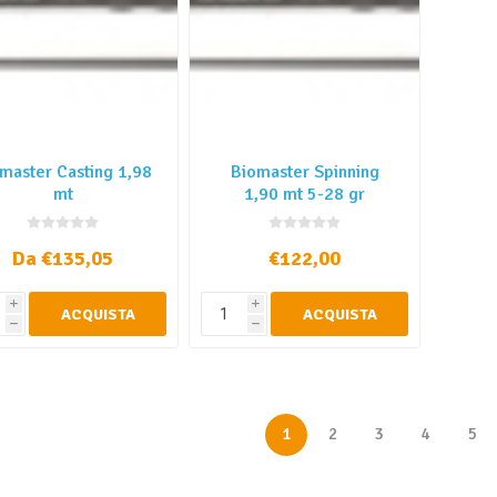
master Casting 1,98
Biomaster Spinning
mt
1,90 mt 5-28 gr
Da €135,05
€122,00
i
i
ACQUISTA
ACQUISTA
h
h
1
2
3
4
5