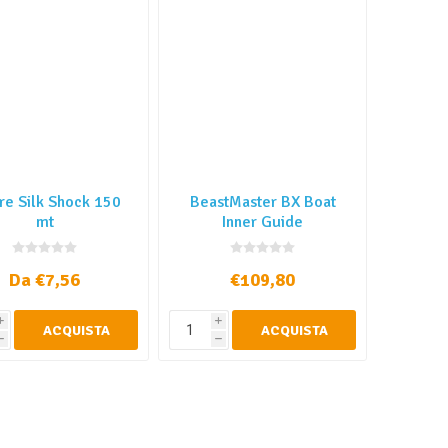
re Silk Shock 150
BeastMaster BX Boat
mt
Inner Guide
Da €7,56
€109,80
i
i
ACQUISTA
ACQUISTA
h
h