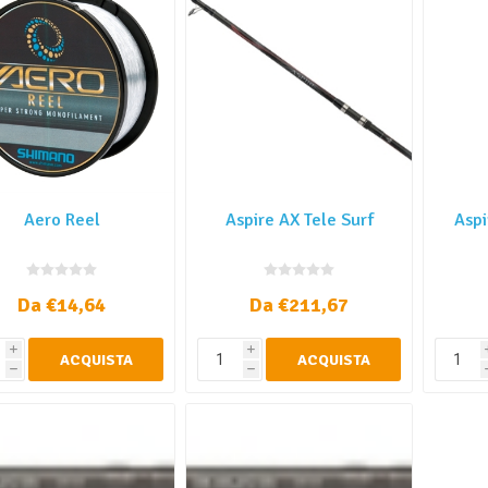
Aero Reel
Aspire AX Tele Surf
Aspi
Da €14,64
Da €211,67
i
i
ACQUISTA
ACQUISTA
h
h