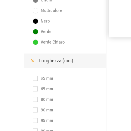
Grigio
Multicolore
Nero
Verde
Verde Chiaro
Lunghezza (mm)
35 mm
65 mm
80 mm
90 mm
95 mm