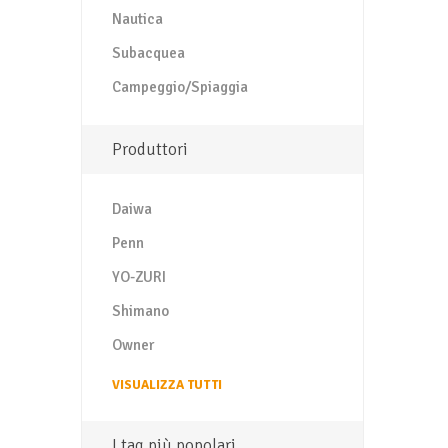
Nautica
Subacquea
Campeggio/Spiaggia
Produttori
Daiwa
Penn
YO-ZURI
Shimano
Owner
VISUALIZZA TUTTI
I tag più popolari