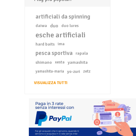
artificiali da spinning
duo
daiwa
duo lures
esche artificiali
hard baits
ima
pesca sportiva
rapala
shimano
xesta
yamashita
yo-zuri
zetz
yamashita-maria
VISUALIZZA TUTTI