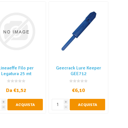
Lineaeffe Filo per
Geecrack Lure Keeper
Legatura 25 mt
GEE712
Da €1,52
€6,10
i
i
ACQUISTA
ACQUISTA
h
h