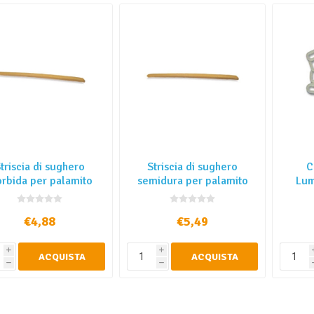
triscia di sughero
Striscia di sughero
C
rbida per palamito
semidura per palamito
Lum
€4,88
€5,49
i
i
ACQUISTA
ACQUISTA
h
h