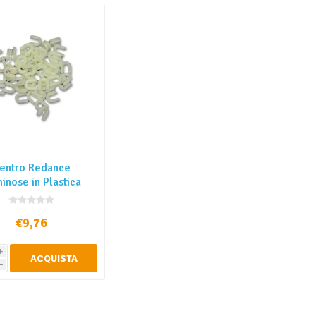
entro Redance
inose in Plastica
(Conf. 50 Pz)
€9,76
i
ACQUISTA
h