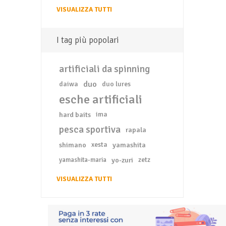
VISUALIZZA TUTTI
I tag più popolari
artificiali da spinning
duo
daiwa
duo lures
esche artificiali
hard baits
ima
pesca sportiva
rapala
shimano
xesta
yamashita
yo-zuri
zetz
yamashita-maria
VISUALIZZA TUTTI