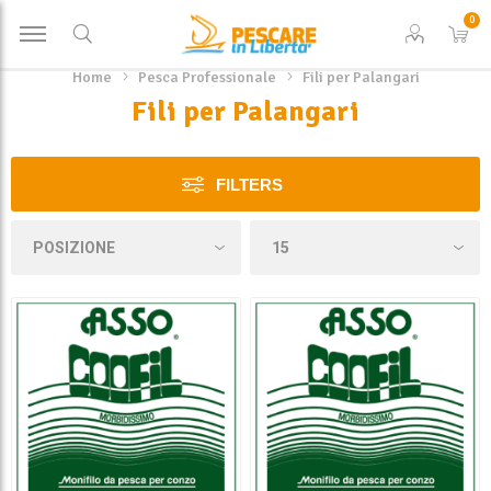
0
Home
Pesca Professionale
Fili per Palangari
Fili per Palangari
FILTERS