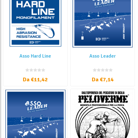
Asso Hard Line
Asso Leader
Da €11,42
Da €7,14