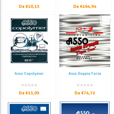
al Kg
Da €10,13
Da €164,94
Asso Copolymer
Asso Doppia Forza
Da €13,05
Da €74,72