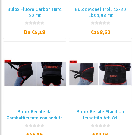
Bulox Fluoro Carbon Hard
Bulox Monel Troll 12-20
50 mt
Lbs 1,98 mt
Da €5,18
€158,60
Bulox Renale da
Bulox Renale Stand Up
Combattimento con seduta
Imbottito Art. 81
regolabile Art. 94
€46,36
€39,04