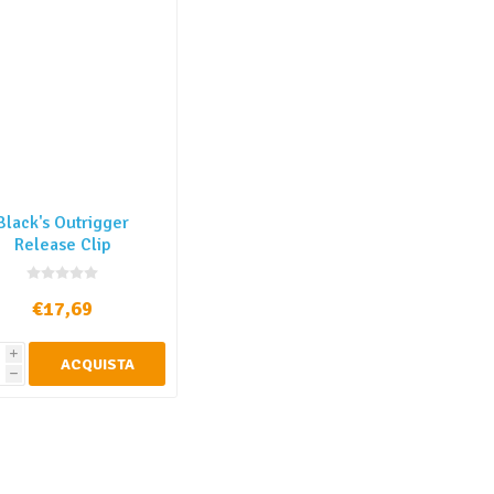
Black's Outrigger
Release Clip
€17,69
i
ACQUISTA
h