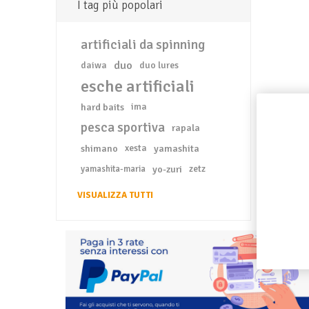
I tag più popolari
artificiali da spinning
duo
daiwa
duo lures
esche artificiali
hard baits
ima
pesca sportiva
rapala
shimano
xesta
yamashita
yo-zuri
zetz
yamashita-maria
VISUALIZZA TUTTI